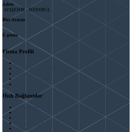
Adres
ATAŞEHİR - İSTANBUL
Bizi Arayın
08503092901
E-posta
info@binaguclendir.com
Firma Profili
Hakkımızda
Hizmet Verdiğimiz Bölgeler
Paydaşlarımız
İş Birliği Teklifleri
Şartlar ve Koşullar
Hızlı Bağlantılar
Güçlendirme
Hizmetlerimiz
Kentsel Dönüşüm
Test & Analiz & Rapor
İletişim