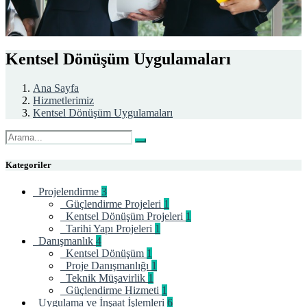
Kentsel Dönüşüm Uygulamaları
Ana Sayfa
Hizmetlerimiz
Kentsel Dönüşüm Uygulamaları
Kategoriler
Projelendirme
3
Güçlendirme Projeleri
1
Kentsel Dönüşüm Projeleri
1
Tarihi Yapı Projeleri
1
Danışmanlık
4
Kentsel Dönüşüm
1
Proje Danışmanlığı
1
Teknik Müşavirlik
1
Güçlendirme Hizmeti
1
Uygulama ve İnşaat İşlemleri
6