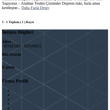
Taşıyoruz – Anahtar Teslim Çözümler Deprem riski, hızla artan
kentleşme...
Daha Fazla Detay
1 - 1 Toplam ( 1 ) Kayıt
İletişim Bilgileri
Adres
ATAŞEHİR - İSTANBUL
Bizi Arayın
08503092901
E-posta
info@binaguclendir.com
Firma Profili
Hakkımızda
Hizmet Verdiğimiz Bölgeler
Paydaşlarımız
İş Birliği Teklifleri
Şartlar ve Koşullar