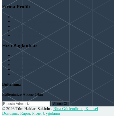
Firma Profili
Hakkımızda
Hizmet Verdiğimiz Bölgeler
Paydaşlarımız
İş Birliği Teklifleri
Şartlar ve Koşullar
Hızlı Bağlantılar
Güçlendirme
Hizmetlerimiz
Kentsel Dönüşüm
Test & Analiz & Rapor
İletişim
Bültenimiz
Bültenimize Abone Olun
Abone Ol
© 2026 Tüm Hakları Saklıdır .
Bina Güçlendirme, Kentsel
Dönüşüm, Rapor, Proje, Uygulama