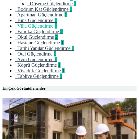
Döşeme Güçlendirme
1
Bodrum Kat Güçlendirme
1
Apartman Güçlendirme
1
Bina Güçlendirme
1
Villa Güçlendirme
1
Fabrika Güçlendirme
2
Okul Güçlendirme
2
Hastane Güçlendirme
1
Tarihi Yapılar Güçlendirme
1
Otel Güçlendirme
1
Avm Güçlendirme
1
Köprü Güçlendirme
1
Viyadük Güçlendirme
1
Tabliye Güçlendirme
1
En Çok Görüntülenenler