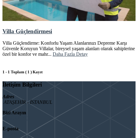
Villa Güçlendirmesi
Villa Güçlendirme: Konforlu Yaşam Alanlarınızı Depreme Karşı
Güvenle Koruyun Villalar, bireysel yaşam alanları olarak sahiplerine
özel bir konfor ve mahr...
Daha Fazla Detay
1 - 1 Toplam ( 1 ) Kayıt
İletişim Bilgileri
Adres
ATAŞEHİR - İSTANBUL
Bizi Arayın
08503092901
E-posta
info@binaguclendir.com