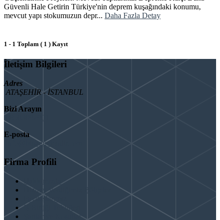
Güvenli Hale Getirin Türkiye'nin deprem kuşağındaki konumu,
mevcut yapı stokumuzun depr...
Daha Fazla Detay
1 - 1 Toplam ( 1 ) Kayıt
İletişim Bilgileri
Adres
ATAŞEHİR - İSTANBUL
Bizi Arayın
08503092901
E-posta
info@binaguclendir.com
Firma Profili
Hakkımızda
Hizmet Verdiğimiz Bölgeler
Paydaşlarımız
İş Birliği Teklifleri
Şartlar ve Koşullar