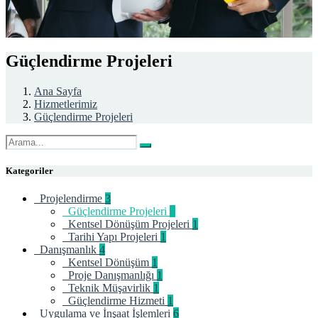
Güçlendirme Projeleri
Ana Sayfa
Hizmetlerimiz
Güçlendirme Projeleri
Kategoriler
Projelendirme
3
Güçlendirme Projeleri
1
Kentsel Dönüşüm Projeleri
1
Tarihi Yapı Projeleri
1
Danışmanlık
4
Kentsel Dönüşüm
1
Proje Danışmanlığı
1
Teknik Müşavirlik
1
Güçlendirme Hizmeti
1
Uygulama ve İnşaat İşlemleri
6