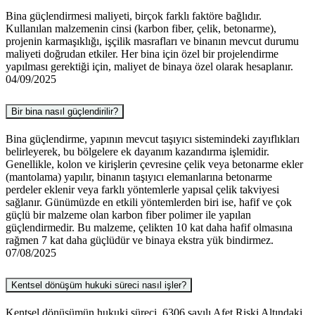
Bina güçlendirmesi maliyeti, birçok farklı faktöre bağlıdır.
Kullanılan malzemenin cinsi (karbon fiber, çelik, betonarme),
projenin karmaşıklığı, işçilik masrafları ve binanın mevcut durumu
maliyeti doğrudan etkiler. Her bina için özel bir projelendirme
yapılması gerektiği için, maliyet de binaya özel olarak hesaplanır.
04/09/2025
Bir bina nasıl güçlendirilir?
Bina güçlendirme, yapının mevcut taşıyıcı sistemindeki zayıflıkları
belirleyerek, bu bölgelere ek dayanım kazandırma işlemidir.
Genellikle, kolon ve kirişlerin çevresine çelik veya betonarme ekler
(mantolama) yapılır, binanın taşıyıcı elemanlarına betonarme
perdeler eklenir veya farklı yöntemlerle yapısal çelik takviyesi
sağlanır. Günümüzde en etkili yöntemlerden biri ise, hafif ve çok
güçlü bir malzeme olan karbon fiber polimer ile yapılan
güçlendirmedir. Bu malzeme, çelikten 10 kat daha hafif olmasına
rağmen 7 kat daha güçlüdür ve binaya ekstra yük bindirmez.
07/08/2025
Kentsel dönüşüm hukuki süreci nasıl işler?
Kentsel dönüşümün hukuki süreci, 6306 sayılı Afet Riski Altındaki