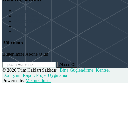
Güçlendirme
Hizmetlerimiz
Kentsel Dönüşüm
Test & Analiz & Rapor
İletişim
Bültenimiz
Bültenimize Abone Olun
Abone Ol
© 2026 Tüm Hakları Saklıdır .
Bina Güçlendirme, Kentsel
Dönüşüm, Rapor, Proje, Uygulama
Powered by
Metan Global