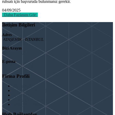
ruhsatı için başvuruda bulunmanız gerekir.
04/09/2025
Daha Fazlasını Gör
İletişim Bilgileri
Adres
ATAŞEHİR - İSTANBUL
Bizi Arayın
08503092901
E-posta
info@binaguclendir.com
Firma Profili
Hakkımızda
Hizmet Verdiğimiz Bölgeler
Paydaşlarımız
İş Birliği Teklifleri
Şartlar ve Koşullar
Hızlı Bağlantılar