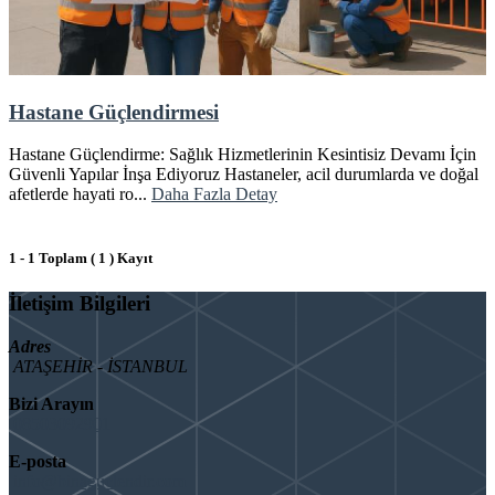
Hastane Güçlendirmesi
Hastane Güçlendirme: Sağlık Hizmetlerinin Kesintisiz Devamı İçin
Güvenli Yapılar İnşa Ediyoruz Hastaneler, acil durumlarda ve doğal
afetlerde hayati ro...
Daha Fazla Detay
1 - 1 Toplam ( 1 ) Kayıt
İletişim Bilgileri
Adres
ATAŞEHİR - İSTANBUL
Bizi Arayın
08503092901
E-posta
info@binaguclendir.com