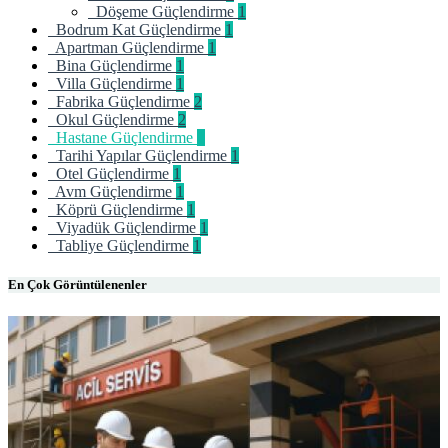
Döşeme Güçlendirme
1
Bodrum Kat Güçlendirme
1
Apartman Güçlendirme
1
Bina Güçlendirme
1
Villa Güçlendirme
1
Fabrika Güçlendirme
2
Okul Güçlendirme
2
Hastane Güçlendirme
1
Tarihi Yapılar Güçlendirme
1
Otel Güçlendirme
1
Avm Güçlendirme
1
Köprü Güçlendirme
1
Viyadük Güçlendirme
1
Tabliye Güçlendirme
1
En Çok Görüntülenenler