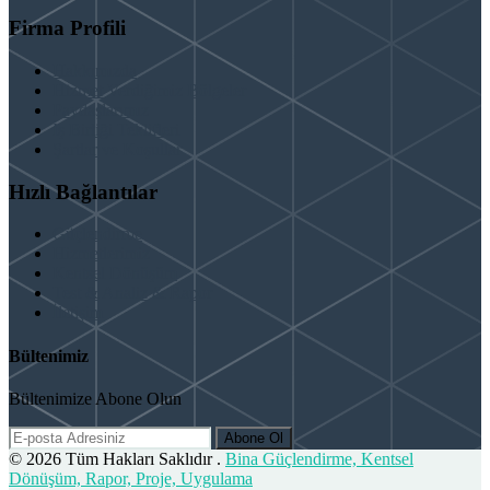
Firma Profili
Hakkımızda
Hizmet Verdiğimiz Bölgeler
Paydaşlarımız
İş Birliği Teklifleri
Şartlar ve Koşullar
Hızlı Bağlantılar
Güçlendirme
Hizmetlerimiz
Kentsel Dönüşüm
Test & Analiz & Rapor
İletişim
Bültenimiz
Bültenimize Abone Olun
Abone Ol
© 2026 Tüm Hakları Saklıdır .
Bina Güçlendirme, Kentsel
Dönüşüm, Rapor, Proje, Uygulama