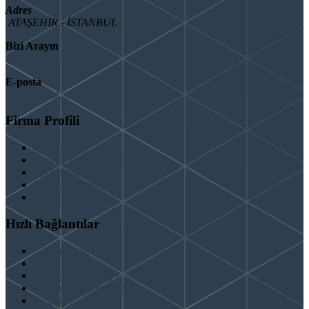
Adres
ATAŞEHİR - İSTANBUL
Bizi Arayın
08503092901
E-posta
info@binaguclendir.com
Firma Profili
Hakkımızda
Hizmet Verdiğimiz Bölgeler
Paydaşlarımız
İş Birliği Teklifleri
Şartlar ve Koşullar
Hızlı Bağlantılar
Güçlendirme
Hizmetlerimiz
Kentsel Dönüşüm
Test & Analiz & Rapor
İletişim