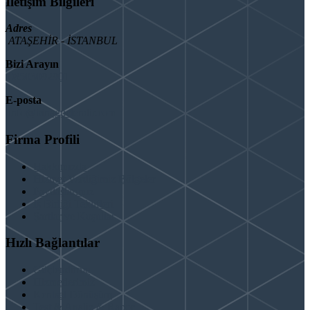
İletişim Bilgileri
Adres
ATAŞEHİR - İSTANBUL
Bizi Arayın
08503092901
E-posta
info@binaguclendir.com
Firma Profili
Hakkımızda
Hizmet Verdiğimiz Bölgeler
Paydaşlarımız
İş Birliği Teklifleri
Şartlar ve Koşullar
Hızlı Bağlantılar
Güçlendirme
Hizmetlerimiz
Kentsel Dönüşüm
Test & Analiz & Rapor