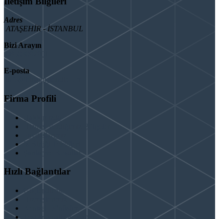
İletişim Bilgileri
Adres
ATAŞEHİR - İSTANBUL
Bizi Arayın
08503092901
E-posta
info@binaguclendir.com
Firma Profili
Hakkımızda
Hizmet Verdiğimiz Bölgeler
Paydaşlarımız
İş Birliği Teklifleri
Şartlar ve Koşullar
Hızlı Bağlantılar
Güçlendirme
Hizmetlerimiz
Kentsel Dönüşüm
Test & Analiz & Rapor