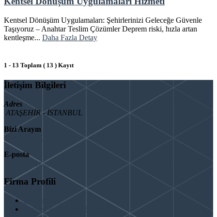
Kentsel Dönüşüm Uygulamaları Hizmeti
Kentsel Dönüşüm Uygulamaları: Şehirlerinizi Geleceğe Güvenle
Taşıyoruz – Anahtar Teslim Çözümler Deprem riski, hızla artan
kentleşme...
Daha Fazla Detay
1 - 13 Toplam ( 13 ) Kayıt
İletişim Bilgileri
Adres
ATAŞEHİR - İSTANBUL
Bizi Arayın
08503092901
E-posta
info@binaguclendir.com
Firma Profili
Hakkımızda
Hizmet Verdiğimiz Bölgeler