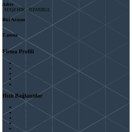
Adres
ATAŞEHİR - İSTANBUL
Bizi Arayın
08503092901
E-posta
info@binaguclendir.com
Firma Profili
Hakkımızda
Hizmet Verdiğimiz Bölgeler
Paydaşlarımız
İş Birliği Teklifleri
Şartlar ve Koşullar
Hızlı Bağlantılar
Güçlendirme
Hizmetlerimiz
Kentsel Dönüşüm
Test & Analiz & Rapor
İletişim