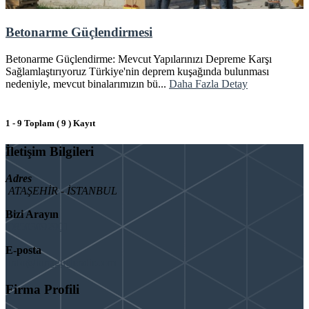
Betonarme Güçlendirmesi
Betonarme Güçlendirme: Mevcut Yapılarınızı Depreme Karşı
Sağlamlaştırıyoruz Türkiye'nin deprem kuşağında bulunması
nedeniyle, mevcut binalarımızın bü...
Daha Fazla Detay
1 - 9 Toplam ( 9 ) Kayıt
İletişim Bilgileri
Adres
ATAŞEHİR - İSTANBUL
Bizi Arayın
08503092901
E-posta
info@binaguclendir.com
Firma Profili