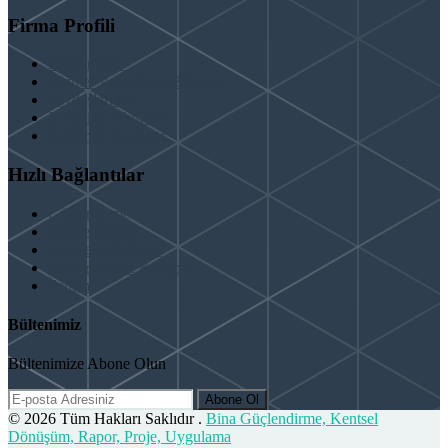
Firma Profili
Hakkımızda
Hizmet Verdiğimiz Bölgeler
Paydaşlarımız
İş Birliği Teklifleri
Şartlar ve Koşullar
Hızlı Bağlantılar
Güçlendirme
Hizmetlerimiz
Kentsel Dönüşüm
Test & Analiz & Rapor
İletişim
Bültenimiz
Bültenimize Abone Olun
Abone Ol
© 2026 Tüm Hakları Saklıdır .
Bina Güçlendirme, Kentsel
Dönüşüm, Rapor, Proje, Uygulama