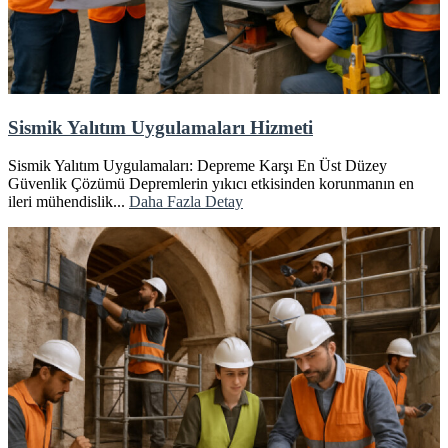
Sismik Yalıtım Uygulamaları Hizmeti
Sismik Yalıtım Uygulamaları: Depreme Karşı En Üst Düzey
Güvenlik Çözümü Depremlerin yıkıcı etkisinden korunmanın en
ileri mühendislik...
Daha Fazla Detay