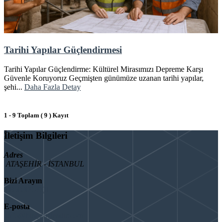
Tarihi Yapılar Güçlendirmesi
Tarihi Yapılar Güçlendirme: Kültürel Mirasımızı Depreme Karşı
Güvenle Koruyoruz Geçmişten günümüze uzanan tarihi yapılar,
şehi...
Daha Fazla Detay
1 - 9 Toplam ( 9 ) Kayıt
İletişim Bilgileri
Adres
ATAŞEHİR - İSTANBUL
Bizi Arayın
08503092901
E-posta
info@binaguclendir.com