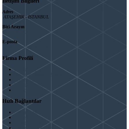
İletişim Bilgileri
Adres
ATAŞEHİR - İSTANBUL
Bizi Arayın
08503092901
E-posta
info@binaguclendir.com
Firma Profili
Hakkımızda
Hizmet Verdiğimiz Bölgeler
Paydaşlarımız
İş Birliği Teklifleri
Şartlar ve Koşullar
Hızlı Bağlantılar
Güçlendirme
Hizmetlerimiz
Kentsel Dönüşüm
Test & Analiz & Rapor