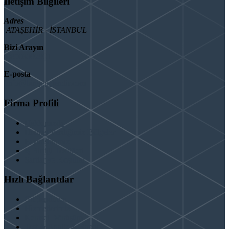
İletişim Bilgileri
Adres
ATAŞEHİR - İSTANBUL
Bizi Arayın
08503092901
E-posta
info@binaguclendir.com
Firma Profili
Hakkımızda
Hizmet Verdiğimiz Bölgeler
Paydaşlarımız
İş Birliği Teklifleri
Şartlar ve Koşullar
Hızlı Bağlantılar
Güçlendirme
Hizmetlerimiz
Kentsel Dönüşüm
Test & Analiz & Rapor